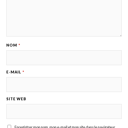
NOM
*
E-MAIL
*
SITE WEB
Enregistrer mon nom, mon e-mail et mon site dans le navigateur